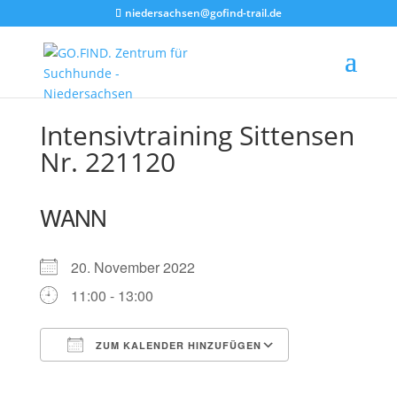
niedersachsen@gofind-trail.de
Intensivtraining Sittensen
Nr. 221120
WANN
20. November 2022
11:00 - 13:00
ZUM KALENDER HINZUFÜGEN
ICS herunterladen
Google Kalender
iCalendar
Office 365
Outlook Live